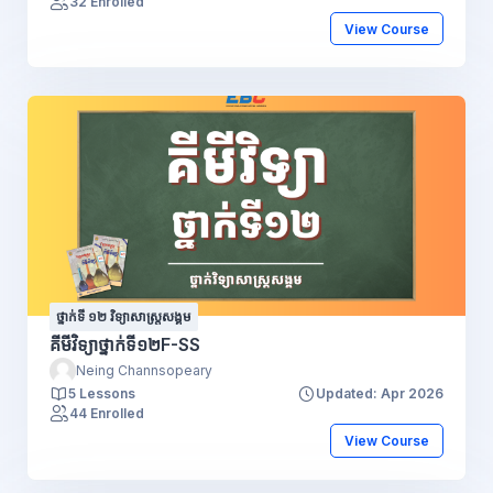
32 Enrolled
View Course
ថ្នាក់ទី ១២ វិទ្យាសាស្រ្តសង្គម
គីមីវិទ្យាថ្នាក់ទី១២F-SS
Neing Channsopeary
5 Lessons
Updated: Apr 2026
44 Enrolled
View Course