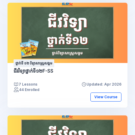
ថ្នាក់ទី ១២ វិទ្យាសាស្រ្តសង្គម
ជីវវិទ្យាថ្នាក់ទី១២F-SS
7 Lessons
Updated: Apr 2026
44 Enrolled
View Course