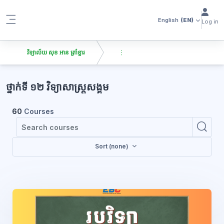
Skip to main content
English
(EN)
Log in
Side panel
វិទ្យាល័យ សុខ អាន ត្រាំខ្នារ
Blocks
ថ្នាក់ទី ១២ វិទ្យាសាស្រ្តសង្គម
60
Courses
Se
Searc
Sort (none)