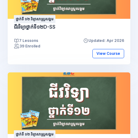
ថ្នាក់ទី ១២ វិទ្យាសាស្រ្តសង្គម
ជីវវិទ្យាថ្នាក់ទី១២D-SS
7 Lessons
Updated: Apr 2026
39 Enrolled
View Course
ថ្នាក់ទី ១២ វិទ្យាសាស្រ្តសង្គម