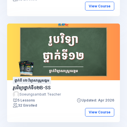
View Course
ថ្នាក់ទី ១២ វិទ្យាសាស្រ្តសង្គម
រូបវិទ្យាថ្នាក់ទី១២B-SS
Soeungsambatt Teacher
5 Lessons
Updated: Apr 2026
32 Enrolled
View Course