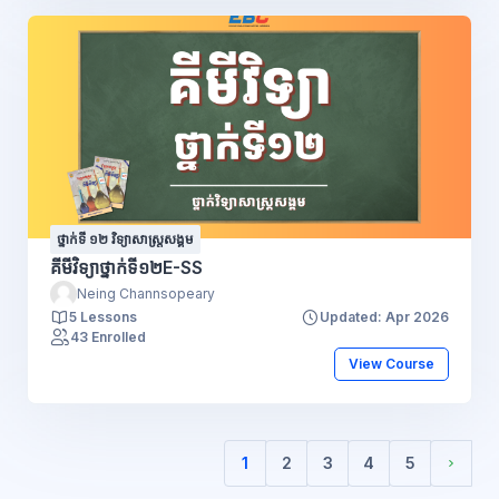
ថ្នាក់ទី ១២ វិទ្យាសាស្រ្តសង្គម
គីមីវិទ្យាថ្នាក់ទី១២E-SS
Neing Channsopeary
5 Lessons
Updated: Apr 2026
43 Enrolled
View Course
1
2
3
4
5
(current)
Next 