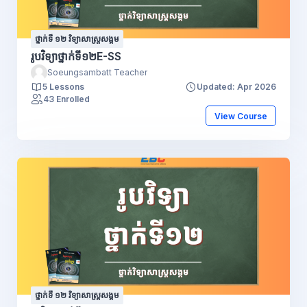
ថ្នាក់ទី ១២ វិទ្យាសាស្រ្តសង្គម
រូបវិទ្យាថ្នាក់ទី១២E-SS
Soeungsambatt Teacher
5 Lessons
Updated: Apr 2026
43 Enrolled
View Course
ថ្នាក់ទី ១២ វិទ្យាសាស្រ្តសង្គម