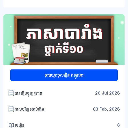
ប្លុក
ប្លុក
ចុះឈ្មោះចូលរៀន ឥឡូវនេះ
បានធ្វើបច្ចុប្បន្នភាព
20 Jul 2026
កាលបរិច្ឆេទចាប់ផ្តើម
03 Feb, 2026
មេរៀន
8