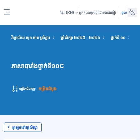
រំលងទៅកាន់មាតិកាមេ
ខ្មែរ
(KH)
អ្នកកំពុងចូលដំណើរការជាភ្ញៀវ
ចូល
Side panel
វិទ្យាល័យ សុខ អាន ត្រាំខ្នារ
ឆ្នាំសិក្សា ២០២៥ - ២០២៦
ថ្នាក់ទី ១០
ភា
ភាសាបារាំងថ្នាក់ទី១០C
កម្រិតដំបូង
កម្រិតជំនាញ:
ត្រឡប់ទៅវគ្គសិក្សា