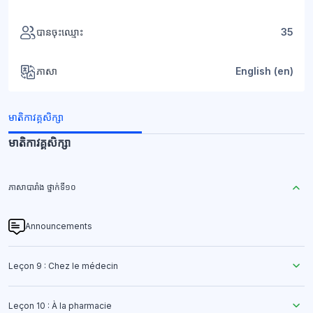
បានចុះឈ្មោះ
35
ភាសា
English ‎(en)‎
មាតិកាវគ្គសិក្សា
មាតិកាវគ្គសិក្សា
ភាសាបារាំង ថ្នាក់ទី១០
Announcements
Leçon 9 : Chez le médecin
Leçon 10 : À la pharmacie