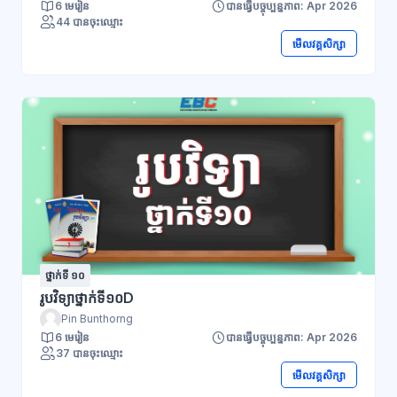
6 មេរៀន
បានធ្វើបច្ចុប្បន្នភាព: Apr 2026
44 បានចុះឈ្មោះ
មើលវគ្គសិក្សា
ថ្នាក់ទី ១០
រូបវិទ្យាថ្នាក់ទី១០D
Pin Bunthorng
6 មេរៀន
បានធ្វើបច្ចុប្បន្នភាព: Apr 2026
37 បានចុះឈ្មោះ
មើលវគ្គសិក្សា