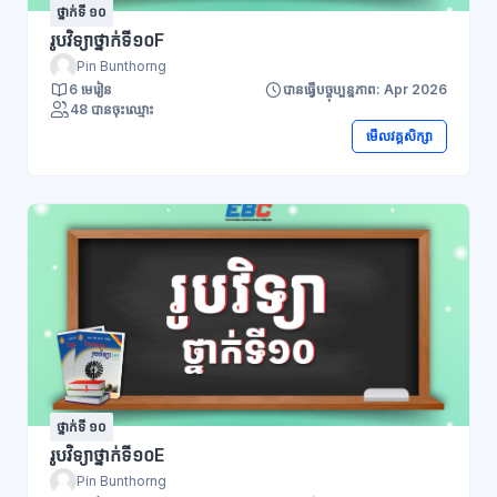
ថ្នាក់ទី ១០
រូបវិទ្យាថ្នាក់ទី១០F
Pin Bunthorng
6 មេរៀន
បានធ្វើបច្ចុប្បន្នភាព: Apr 2026
48 បានចុះឈ្មោះ
មើលវគ្គសិក្សា
ថ្នាក់ទី ១០
រូបវិទ្យាថ្នាក់ទី១០E
Pin Bunthorng