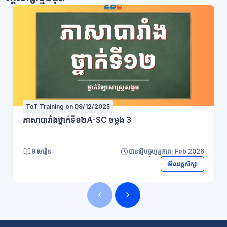
ToT Training on 09/12/2025
ភាសាបារាំងថ្នាក់ទី១២A-SC ចម្លង 3
9 មេរៀន
បានធ្វើបច្ចុប្បន្នភាព: Feb 2026
មើលវគ្គសិក្សា
ប្លុក
ប្លុក