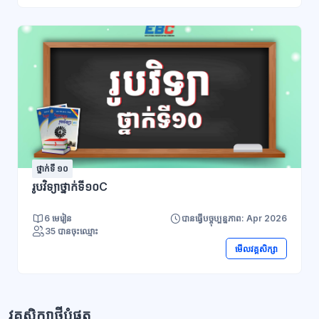
ថ្នាក់ទី ១០
រូបវិទ្យាថ្នាក់ទី១០C
6 មេរៀន
បានធ្វើបច្ចុប្បន្នភាព: Apr 2026
35 បានចុះឈ្មោះ
មើលវគ្គសិក្សា
វគ្គសិក្សាថ្មីបំផុត