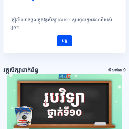
ភ្ញៀវមិនអាចចូលក្នុងវគ្គសិក្សានេះទេ។ សូមចូលក្នុងគណនីរបស់
អ្នក។
បន្ត
វគ្គសិក្សាពាក់ព័ន្ធ
មើលទាំងអស់